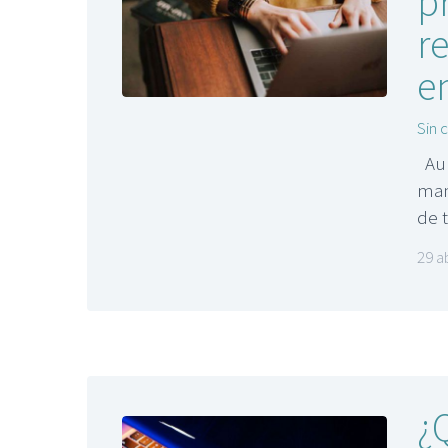
p
re
e
Sin 
Aun
man
de 
29 a
¿