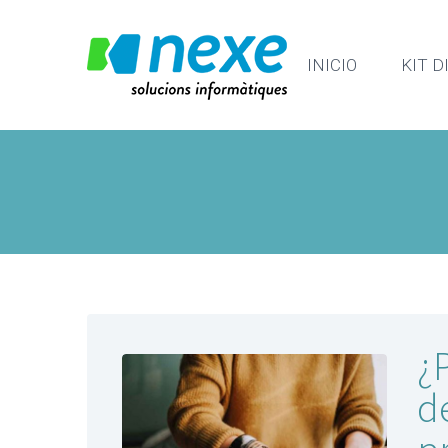
INICIO
KIT D
¿
d