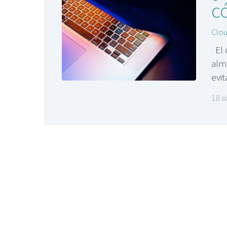
c
Clo
El 
alm
evi
18 a