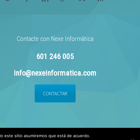
Contacte con Nexe Informàtica
601 246 005
info@nexeinformatica.com
CONTACTAR
ndo este sitio asumiremos que está de acuerdo.