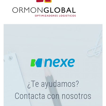
KIT DIGITAL GRANOLLERS
|
|
Cloud computing
Consultoría Informática
|
|
Desarrollo Informático
Desarrollo Web
|
Mantenimineto informatico
Seguridad Informática
16 marzo, 2025
Leer
¿Te ayudamos?
Contacta con nosotros