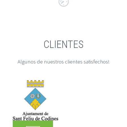
CLIENTES
Algunos de nuestros clientes satisfechos!
VERIFACTU
|
Factura electrónica
Verifactu
¿Qué es Veri*factu y cuándo entra en vigor? La
transformación digital de las empresas continúa