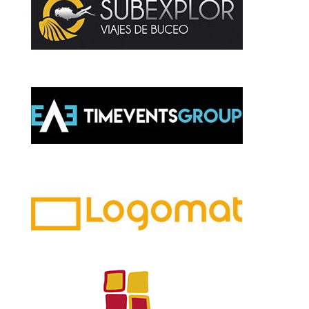
ÚLTIMOS DÍAS PARA SOLICITAR EL
KIT DIGITAL: ¡EL PLAZO FINALIZA EL
31 DE OCTUBRE A LAS 11:00H!
|
Kit Digital
Nexe informática
15 octubre, 2025
Leer