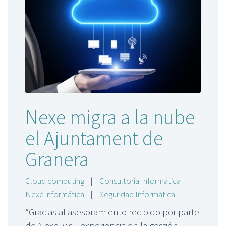
Nexe migra a la nube
el Ajuntament de
Granera
Cloud computing
|
Consultoría Informática
|
Nexe informática
|
Seguridad Informática
“Gracias al asesoramiento recibido por parte
de Nexe, y su experiencia en la gestión-